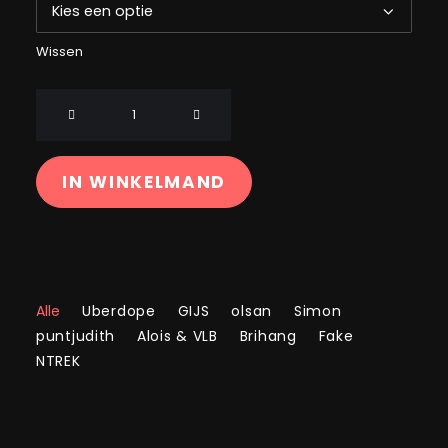
Wissen
Vliegen
Tee
Wit
hoeveelheid
IN WINKELMAND
Alle
Uberdope
GIJS
olsan
Simon
puntjudith
Alois & VLB
Brihang
Fake
NTREK