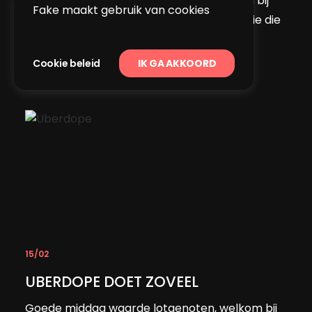
Goede middag beste volgelingen, welkom bij
Fake maakt gebruik van cookies
het Fake News van deze week. Kennen jullie die
grap van die drie fossielen…
Cookie beleid
IK GA AKKOORD
READ MORE
15/02
UBERDOPE DOET ZOVEEL
Goede middag waarde lotgenoten, welkom bij