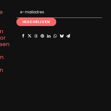
e
en
oor
 een
an
an