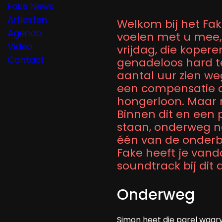
Fake News
Artiesten
Welkom bij het Fak
Agenda
voelen met u mee, 
Video
vrijdag, die koper
Contact
genadeloos hard t
aantal uur zien we
een compensatie d
hongerloon. Maar m
Binnen dit en een p
staan, onderweg na
één van de onderbe
Fake heeft je vand
soundtrack bij dit a
Onderweg
Simon heet die parel waarv