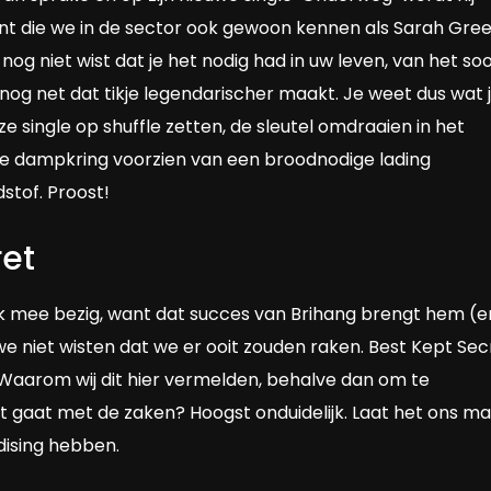
nt die we in de sector ook gewoon kennen als Sarah Gree
nog niet wist dat je het nodig had in uw leven, van het so
nog net dat tikje legendarischer maakt. Je weet dus wat j
 single op shuffle zetten, de sleutel omdraaien in het
e dampkring voorzien van een broodnodige lading
stof. Proost!
ret
uk mee bezig, want dat succes van Brihang brengt hem (e
 niet wisten dat we er ooit zouden raken. Best Kept Sec
 Waarom wij dit hier vermelden, behalve dan om te
 gaat met de zaken? Hoogst onduidelijk. Laat het ons m
ising hebben.