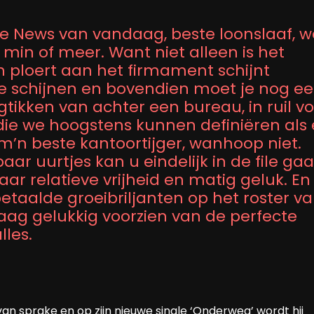
e News van vandaag, beste loonslaaf, w
min of meer. Want niet alleen is het
en ploert aan het firmament schijnt
e schijnen en bovendien moet je nog e
gtikken van achter een bureau, in ruil v
ie we hoogstens kunnen definiëren als
’n beste kantoortijger, wanhoop niet.
aar uurtjes kan u eindelijk in de file ga
ar relatieve vrijheid en matig geluk. En
taalde groeibriljanten op het roster v
aag gelukkig voorzien van de perfecte
lles.
an sprake en op zijn nieuwe single ‘Onderweg’ wordt hij